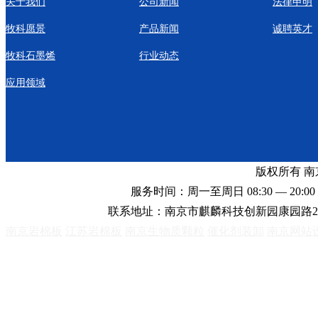
关于我们
公司新闻
法律申明
牧科愿景
产品新闻
诚聘英才
牧科石墨烯
行业动态
应用领域
版权所有 
服务时间：周一至周日 08:30 — 20:00 
联系地址：南京市麒麟科技创新园康园路2
南京岩棉板
江苏岩棉板
南京生物质颗粒
催化剂装卸
南京网站